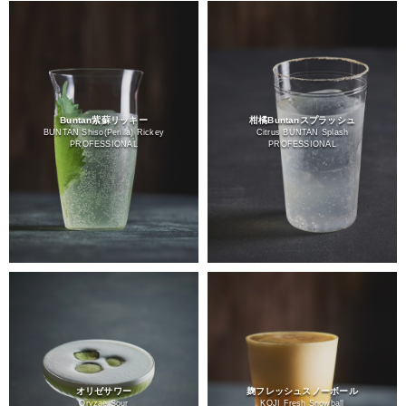
Buntan紫蘇リッキー
柑橘Buntanスプラッシュ
BUNTAN Shiso(Perilla) Rickey
Citrus BUNTAN Splash
PROFESSIONAL
PROFESSIONAL
オリゼサワー
麹フレッシュスノーボール
Oryzae Sour
KOJI Fresh Snowball