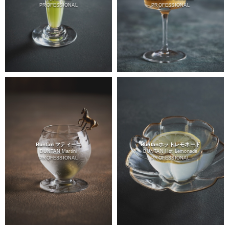
PROFESSIONAL
PROFESSIONAL
Buntan マティーニ
Buntanホットレモネード
BUNTAN Martini
BUNTAN Hot Lemonade
PROFESSIONAL
PROFESSIONAL