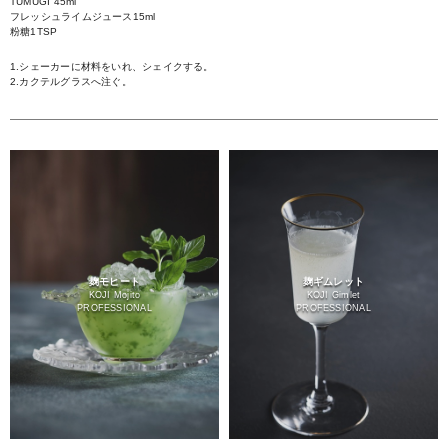
TUMUGI 45ml
フレッシュライムジュース15ml
粉糖1TSP
1.シェーカーに材料をいれ、シェイクする。
2.カクテルグラスへ注ぐ。
麹モヒート
麹ギムレット
KOJI Mojito
KOJI Gimlet
PROFESSIONAL
PROFESSIONAL