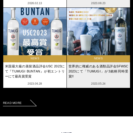
2026.02.13
2023.08.23
NEWS
NEWS
米国最大級の蒸留酒品評会USC 2023に
世界的に権威のある酒類品評会SFWSC
て『TUMUGI BUNTAN』が初エントリ
2023にて「TUMUGI」が3銘柄同時受
ーにて最高賞受賞
賞!!
2023.06.28
2023.05.24
READ MORE