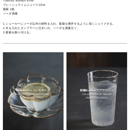
TUMUGI Buntan 45ml
フレッシュライムジュース10ml
紫蘇 2枚
ソーダ適量
1.シェーカーにソーダ以外の材料を入れ、紫蘇を攪拌するように強くシェイクする。
2.氷を入れたタンブラーに注ぎいれ、ソーダを適量注ぐ。
3.紫蘇を飾り付ける。
Buntanホットレモネード
柑橘Buntanスプラッシュ
BUNTAN Hot Lemonade
Citrus BUNTAN Splash
PROFESSIONAL
PROFESSIONAL