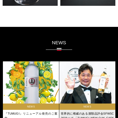
NEWS
NEWS
NEWS
『TUMUGI』リニューアル発売のご案
世界的に権威のある酒類品評会SFWSC
内
2023にて「TUMUGI NEW OAK CASK