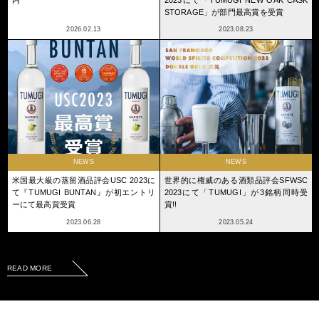
STORAGE」が部門最高賞を受賞
2026.02.13
2023.08.23
NEWS
NEWS
米国最大級の蒸留酒品評会USC 2023に
世界的に権威のある酒類品評会SFWSC
て『TUMUGI BUNTAN』が初エントリ
2023にて「TUMUGI」が3銘柄同時受
ーにて最高賞受賞
賞!!
2023.06.28
2023.05.24
READ MORE