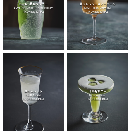
Buntan紫蘇リッキー
麹フレッシュスノーボール
BUNTAN Shiso(Perilla) Rickey
KOJI Fresh Snowball
PROFESSIONAL
PROFESSIONAL
麹ギムレット
オリゼサワー
KOJI Gimlet
Oryzae Sour
PROFESSIONAL
PROFESSIONAL