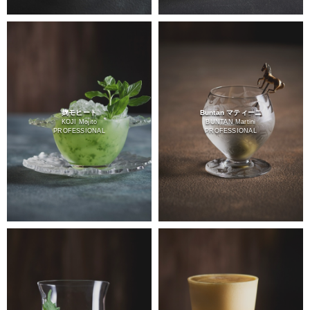
麹モヒート
Buntan マティーニ
KOJI Mojito
BUNTAN Martini
PROFESSIONAL
PROFESSIONAL