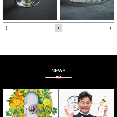
⟨
⟩
1
NEWS