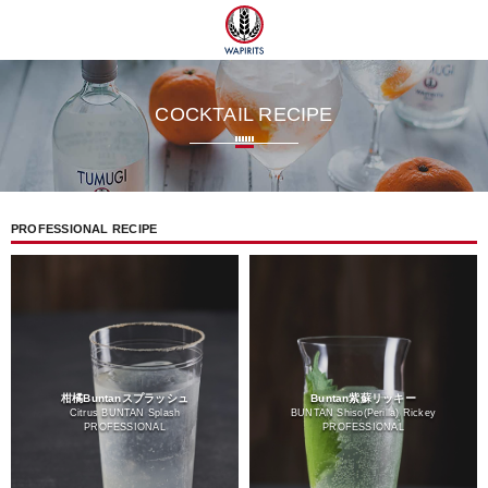
ツ
COCKTAIL RECIPE
PROFESSIONAL RECIPE
柑橘Buntanスプラッシュ
Buntan紫蘇リッキー
Citrus BUNTAN Splash
BUNTAN Shiso(Perilla) Rickey
PROFESSIONAL
PROFESSIONAL