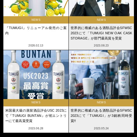
NEWS
NEWS
『TUMUGI』リニューアル発売のご案
世界的に権威のある酒類品評会SFWSC
内
2023にて「TUMUGI NEW OAK CASK
STORAGE」が部門最高賞を受賞
2026.02.13
2023.08.23
NEWS
NEWS
米国最大級の蒸留酒品評会USC 2023に
世界的に権威のある酒類品評会SFWSC
て『TUMUGI BUNTAN』が初エントリ
2023にて「TUMUGI」が3銘柄同時受
ーにて最高賞受賞
賞!!
2023.06.28
2023.05.24