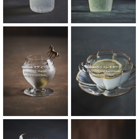
Buntan マティーニ
Buntanホットレモネード
BUNTAN Martini
BUNTAN Hot Lemonade
PROFESSIONAL
PROFESSIONAL