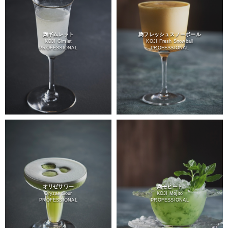
麹ギムレット
麹フレッシュスノーボール
KOJI Gimlet
KOJI Fresh Snowball
PROFESSIONAL
PROFESSIONAL
オリゼサワー
麹モヒート
Oryzae Sour
KOJI Mojito
PROFESSIONAL
PROFESSIONAL