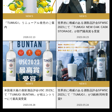
NEWS
NEWS
『TUMUGI』リニューアル発売のご案
世界的に権威のある酒類品評会SFWSC
内
2023にて「TUMUGI NEW OAK CASK
STORAGE」が部門最高賞を受賞
2026.02.13
2023.08.23
NEWS
NEWS
米国最大級の蒸留酒品評会USC 2023に
世界的に権威のある酒類品評会SFWSC
て『TUMUGI BUNTAN』が初エントリ
2023にて「TUMUGI」が3銘柄同時受
ーにて最高賞受賞
賞!!
2023.06.28
2023.05.24