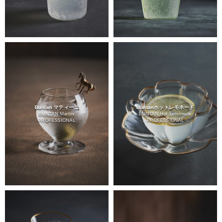
Buntan マティーニ
Buntanホットレモネード
BUNTAN Martini
BUNTAN Hot Lemonade
PROFESSIONAL
PROFESSIONAL