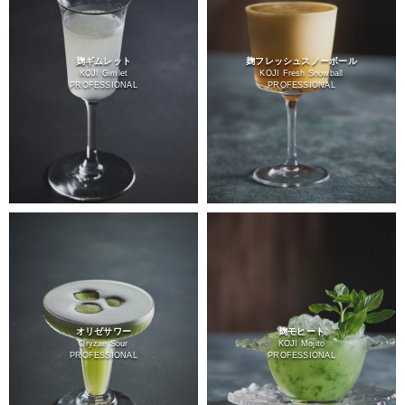
麹ギムレット
麹フレッシュスノーボール
KOJI Gimlet
KOJI Fresh Snowball
PROFESSIONAL
PROFESSIONAL
オリゼサワー
麹モヒート
Oryzae Sour
KOJI Mojito
PROFESSIONAL
PROFESSIONAL