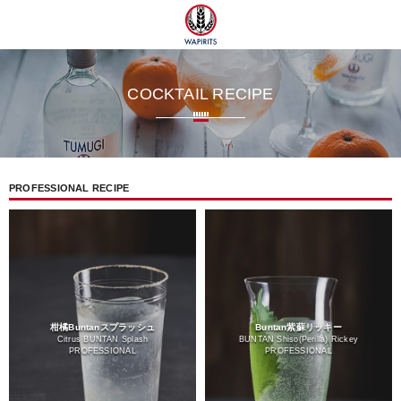
ツ
COCKTAIL RECIPE
PROFESSIONAL RECIPE
柑橘Buntanスプラッシュ
Buntan紫蘇リッキー
Citrus BUNTAN Splash
BUNTAN Shiso(Perilla) Rickey
PROFESSIONAL
PROFESSIONAL