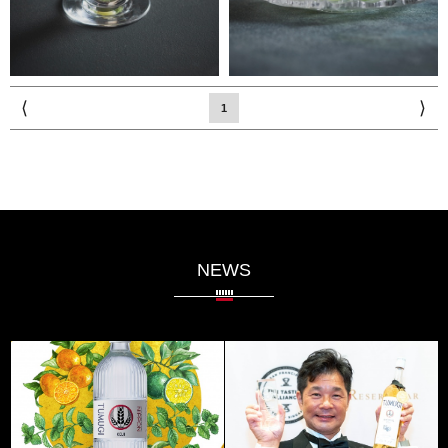
⟨
⟩
1
NEWS